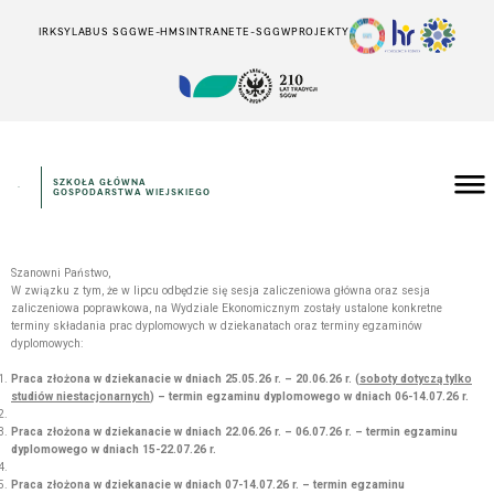
IRK
SYLABUS SGGW
E-HMS
INTRANET
E-SGGW
PROJEKTY
SZKOŁA GŁÓWNA
GOSPODARSTWA WIEJSKIEGO
Szanowni Państwo,
W związku z tym, że w lipcu odbędzie się sesja zaliczeniowa główna oraz sesja
zaliczeniowa poprawkowa, na Wydziale Ekonomicznym zostały ustalone konkretne
terminy składania prac dyplomowych w dziekanatach oraz terminy egzaminów
dyplomowych:
Praca złożona w dziekanacie w dniach 25.05.26 r. – 20.06.26 r. (
soboty dotyczą tylko
studiów niestacjonarnych
) – termin egzaminu dyplomowego w dniach 06-14.07.26 r.
Praca złożona w dziekanacie w dniach 22.06.26 r. – 06.07.26 r. – termin egzaminu
dyplomowego w dniach 15-22.07.26 r.
Praca złożona w dziekanacie w dniach 07-14.07.26 r. – termin egzaminu