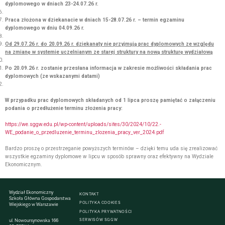
dyplomowego w dniach 23-24.07.26 r.
Praca złożona w dziekanacie w dniach 15-28.07.26 r. – termin egzaminu
dyplomowego w dniu 04.09.26 r.
Od 29.07.26 r. do 20.09.26 r. dziekanaty nie przyjmują prac dyplomowych ze względu
na zmianę w systemie uczelnianym ze starej struktury na nową strukturę wydziałową
Po 20.09.26 r. zostanie przesłana informacja w zakresie możliwości składania prac
dyplomowych (ze wskazanymi datami)
W przypadku prac dyplomowych składanych od 1 lipca proszę pamiętać o załączeniu
podania o przedłużenie terminu złożenia pracy:
https://we.sggw.edu.pl/wp-content/uploads/sites/30/2024/10/22.-
WE_podanie_o_przedluzenie_terminu_zlozenia_pracy_ver_2024.pdf
Bardzo proszę o przestrzeganie powyższych terminów – dzięki temu uda się zrealizować
wszystkie egzaminy dyplomowe w lipcu w sposób sprawny oraz efektywny na Wydziale
Ekonomicznym.
Wydział Ekonomiczny
KONTAKT
Szkoła Główna Gospodarstwa
POLITYKA COOKIES
Wiejskiego w Warszawie
POLITYKA PRYWATNOŚCI
SERWISÓW SGGW
ul. Nowoursynowska 166